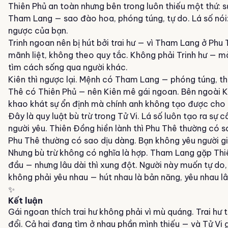
Thiên Phủ an toàn nhưng bên trong luôn thiếu một thứ: 
Tham Lang
— sao đào hoa, phóng túng, tự do. Lá số nói:
ngược của bạn.
Trinh ngoan nên bị hút bởi trai hư — vì
Tham Lang
ở Phu T
mãnh liệt, không theo quy tắc. Không phải Trinh hư — m
tìm cách sống qua người khác.
Kiên thì ngược lại.
Mệnh
có
Tham Lang
— phóng túng, th
Thê có Thiên Phủ — nên Kiên mê gái ngoan. Bên ngoài Ki
khao khát sự ổn định mà chính anh không tạo được cho 
Đây là quy luật bù trừ trong
Tử Vi
. Lá số luôn tạo ra sự 
người yêu.
Thiên Đồng
hiền lành thì Phu Thê thường có
Phu Thê thường có sao dịu dàng. Bạn không yêu người g
Nhưng bù trừ không có nghĩa là hợp.
Tham Lang
gặp Thi
đầu — nhưng lâu dài thì xung đột. Người này muốn tự do,
không phải yêu nhau — hút nhau là bản năng, yêu nhau lâ
✨
Kết luận
Gái ngoan thích trai hư không phải vì mù quáng. Trai hư
đổi. Cả hai đang tìm ở nhau phần mình thiếu — và Tử Vi g