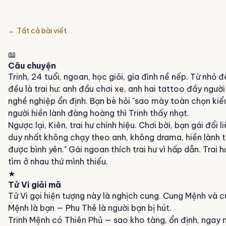
← Tất cả bài viết
📖
Câu chuyện
Trinh, 24 tuổi, ngoan, học giỏi, gia đình nề nếp. Từ nhỏ đ
đều là trai hư: anh đầu chơi xe, anh hai tattoo đầy ngườ
nghề nghiệp ổn định. Bạn bè hỏi "sao mày toàn chọn kiểu
người hiền lành đàng hoàng thì Trinh thấy nhạt.
Ngược lại, Kiên, trai hư chính hiệu. Chơi bời, bạn gái đổi
duy nhất không chạy theo anh, không drama, hiền lành thậ
được bình yên." Gái ngoan thích trai hư vì hấp dẫn. Trai h
tìm ở nhau thứ mình thiếu.
★
Tử Vi giải mã
Tử Vi
gọi hiện tượng này là nghịch cung. Cung
Mệnh
và cu
Mệnh
là bạn — Phu Thê là người bạn bị hút.
Trinh
Mệnh
có Thiên Phủ — sao kho tàng, ổn định, ngay n